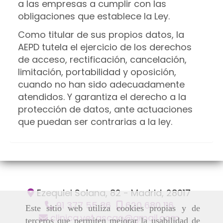
a las empresas a cumplir con las
obligaciones que establece la Ley.
Como titular de sus propios datos, la
AEPD tutela el ejercicio de los derechos
de acceso, rectificación, cancelación,
limitación, portabilidad y oposición,
cuando no han sido adecuadamente
atendidos. Y garantiza el derecho a la
protección de datos, ante actuaciones
que puedan ser contrarias a la ley.
Ezequiel Solana, 82 -
Madrid,
28017
91 377 55 86
620 680 116
Este sitio web utiliza cookies propias y de
clinica.vet.ascao
gmail.com
terceros que permiten mejorar la usabilidad de