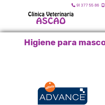
91 377 55 86
Higiene para masc